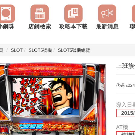
小鋼珠
店鋪檢索
攻略本下載
最新消息
頁
SLOT
SLOT5號機
SLOT5號機總覽
上班族
代碼
s02
導入日
2015/
AT機