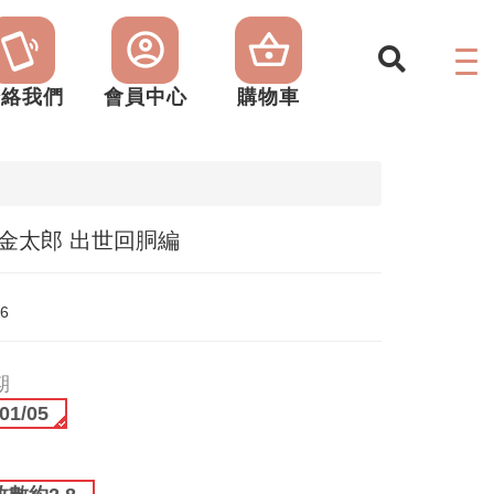
聯絡我們
會員中心
購物車
金太郎 出世回胴編
46
期
01/05