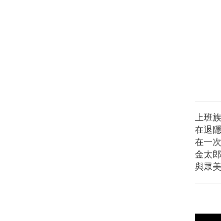
上班族
在退
在一
金太
與眾