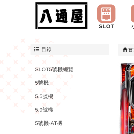
SLOT
目錄
首
SLOT5號機總覽
5號機
5.5號機
5.9號機
5號機-AT機