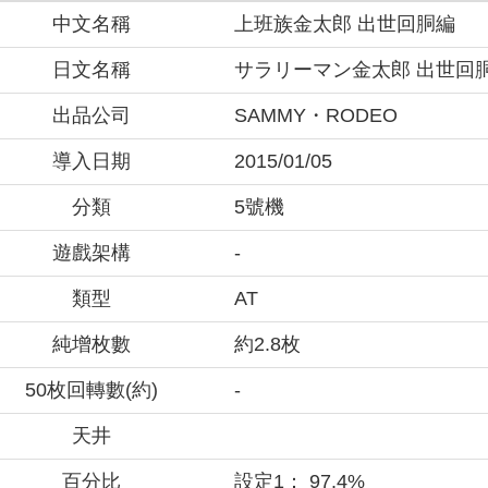
中文名稱
上班族金太郎 出世回胴編
日文名稱
サラリーマン金太郎 出世回
出品公司
SAMMY・RODEO
導入日期
2015/01/05
分類
5號機
遊戲架構
-
類型
AT
純增枚數
約2.8枚
50枚回轉數(約)
-
天井
百分比
設定1： 97.4%