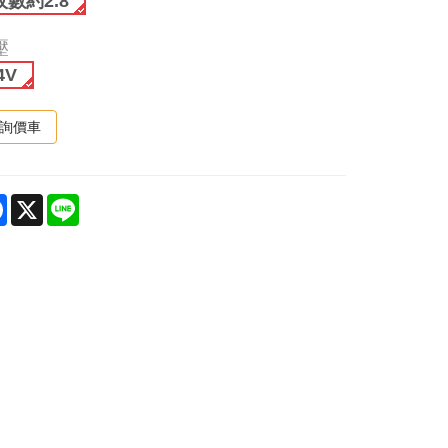
數約2.8
壓
4V
詢價車
are
Facebook
X
Line