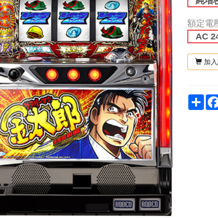
純增枚
額定電
AC 2
加入
Sh