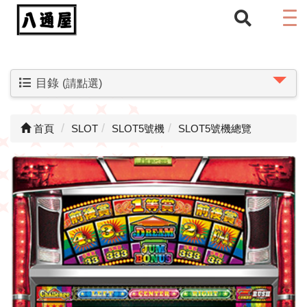
目錄
(請點選)
首頁
SLOT
SLOT5號機
SLOT5號機總覽