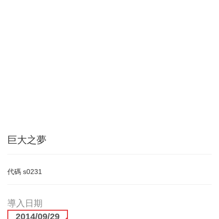
巨大之夢
代碼
s0231
導入日期
2014/09/29