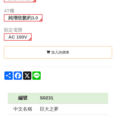
AT機
純增枚數約3.0
額定電壓
AC 100V
加入詢價車
Share
Facebook
X
Line
編號
S0231
中文名稱
巨大之夢