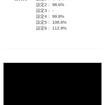
設定2： 98.6%
設定3： -
設定4： 99.8%
設定5： 108.8%
設定6： 112.9%