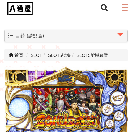
目錄
(請點選)
首頁
SLOT
SLOT5號機
SLOT5號機總覽