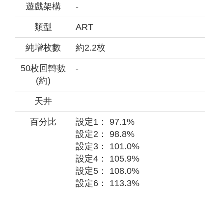
遊戲架構
-
類型
ART
純增枚數
約2.2枚
50枚回轉數
-
(約)
天井
百分比
設定1： 97.1%
設定2： 98.8%
設定3： 101.0%
設定4： 105.9%
設定5： 108.0%
設定6： 113.3%