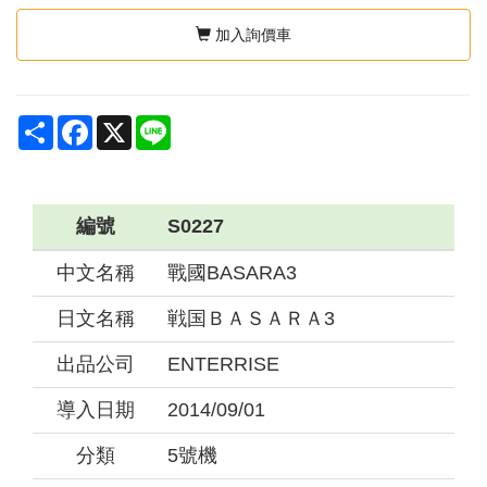
加入詢價車
Share
Facebook
X
Line
編號
S0227
中文名稱
戰國BASARA3
日文名稱
戦国ＢＡＳＡＲＡ3
出品公司
ENTERRISE
導入日期
2014/09/01
分類
5號機