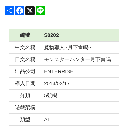
Share
Facebook
X
Line
編號
S0202
中文名稱
魔物獵人~月下雷鳴~
日文名稱
モンスターハンター月下雷鳴
出品公司
ENTERRISE
導入日期
2014/03/17
分類
5號機
遊戲架構
-
類型
AT