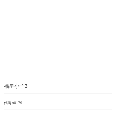
福星小子3
代碼
s0179