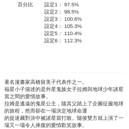
百分比
設定1： 97.5%
設定2： 98.5%
設定3： 100.6%
設定4： 105.3%
設定5： 110.4%
設定6： 112.3%
著名漫畫家高橋留美子代表作之一。
福星小子描述的是外星鬼族女子拉姆與地球少年諸星
當之間的愛情故事。
拉姆是遙遠的鬼星公主，隨其父踏上了企圖征服地球
的旅程，然而卻在一場決定地球命運
的捉迷藏對決中被諸星當打敗。隨後雙方就上演了一
場又一場令人捧腹的愛情歡笑故事。