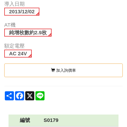
導入日期
2013/12/02
AT機
純增枚數約2.9枚
額定電壓
AC 24V
加入詢價車
Share
Facebook
X
Line
編號
S0179