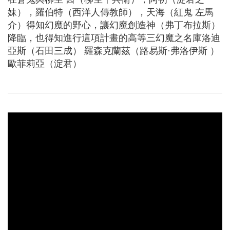
妹），羅伯特（西洋人傳教師），天海（紅鬼 左馬
介）得知幻魔的野心，讓幻魔創造神（弗丁布拉斯）
降臨，也得知進行這項計畫的高等三幻魔之名庫洛迪
亞斯（石田三成） 羅森克蘭茲（路易斯·弗洛伊斯 ）
歐菲莉亞（淀君）