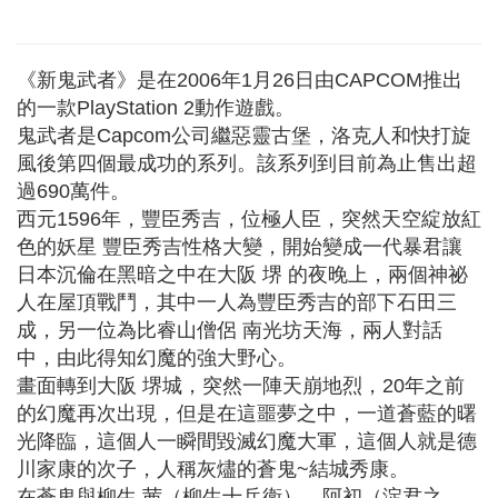
《新鬼武者》是在2006年1月26日由CAPCOM推出
的一款PlayStation 2動作遊戲。
鬼武者是Capcom公司繼惡靈古堡，洛克人和快打旋
風後第四個最成功的系列。該系列到目前為止售出超
過690萬件。
西元1596年，豐臣秀吉，位極人臣，突然天空綻放紅
色的妖星 豐臣秀吉性格大變，開始變成一代暴君讓
日本沉倫在黑暗之中在大阪 堺 的夜晚上，兩個神祕
人在屋頂戰鬥，其中一人為豐臣秀吉的部下石田三
成，另一位為比睿山僧侶 南光坊天海，兩人對話
中，由此得知幻魔的強大野心。
畫面轉到大阪 堺城，突然一陣天崩地烈，20年之前
的幻魔再次出現，但是在這噩夢之中，一道蒼藍的曙
光降臨，這個人一瞬間毀滅幻魔大軍，這個人就是德
川家康的次子，人稱灰燼的蒼鬼~結城秀康。
在蒼鬼與柳生 茜（柳生十兵衛），阿初（淀君之