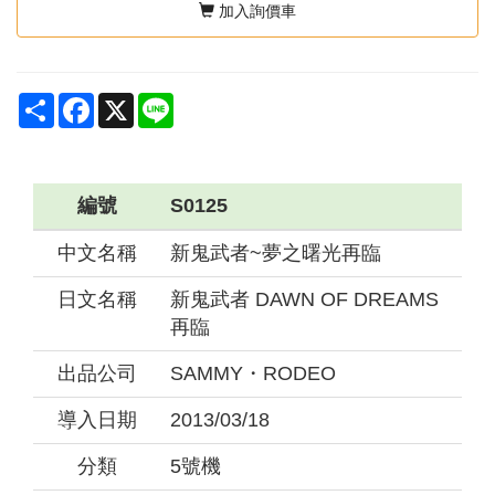
加入詢價車
Share
Facebook
X
Line
編號
S0125
中文名稱
新鬼武者~夢之曙光再臨
日文名稱
新鬼武者 DAWN OF DREAMS
再臨
出品公司
SAMMY・RODEO
導入日期
2013/03/18
分類
5號機