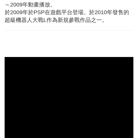
～2009年動畫播放。
於2009年於PSP在遊戲平台登場。於2010年發售的
超級機器人大戰L作為新規參戰作品之一。