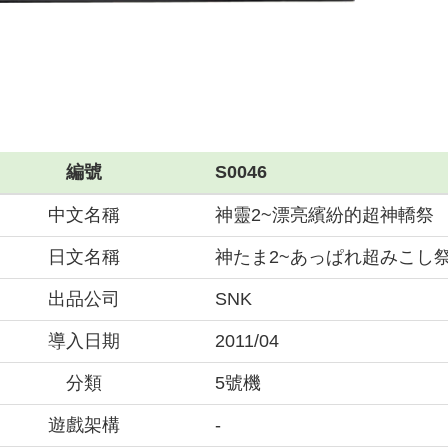
編號
S0046
中文名稱
神靈2~漂亮繽紛的超神轎祭
日文名稱
神たま2~あっぱれ超みこし祭
出品公司
SNK
導入日期
2011/04
分類
5號機
遊戲架構
-