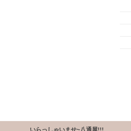
いらっしゃいませ~八通屋!!!