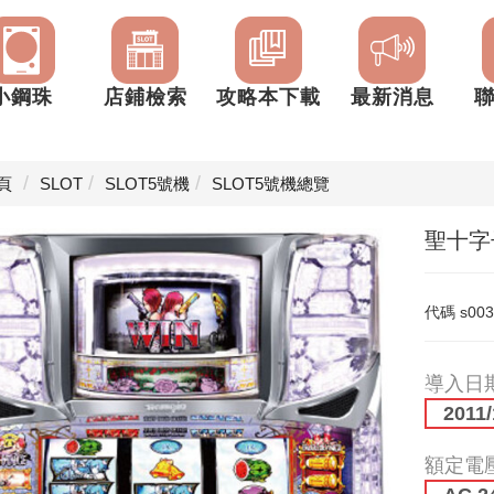
小鋼珠
店鋪檢索
攻略本下載
最新消息
頁
SLOT
SLOT5號機
SLOT5號機總覽
聖十字
代碼
s00
導入日
2011/
額定電