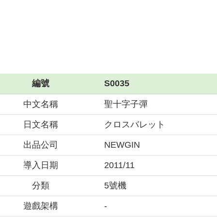
編號
S0035
中文名稱
聖十字子彈
日文名稱
クロスバレット
出品公司
NEWGIN
導入日期
2011/11
分類
5號機
遊戲架構
-