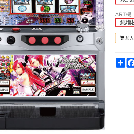
AC 2
ART機
純增枚
加入
Sh