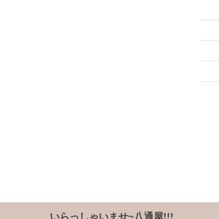
いらっしゃいませ~八通屋!!!