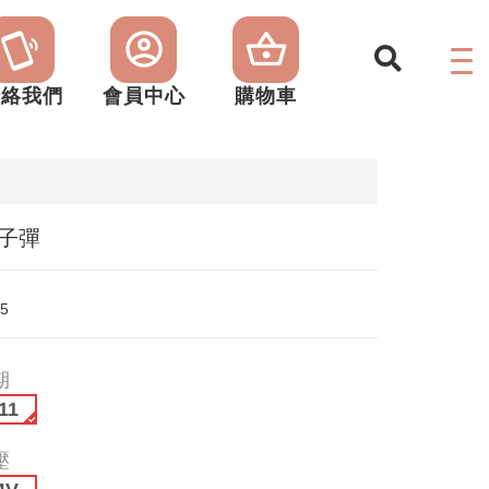
聯絡我們
會員中心
購物車
子彈
35
期
11
壓