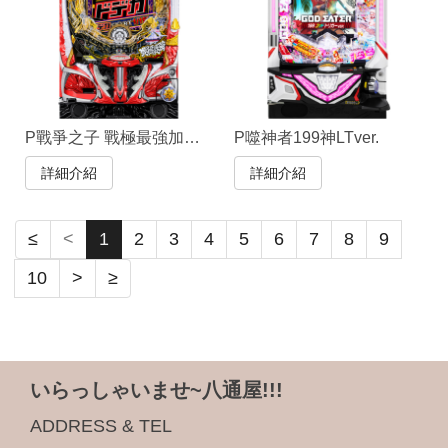
P戰爭之子 戰極最強加大中洞199ver.
P噬神者199神LTver.
詳細介紹
詳細介紹
≤
<
1
2
3
4
5
6
7
8
9
10
>
≥
いらっしゃいませ~八通屋!!!
ADDRESS & TEL