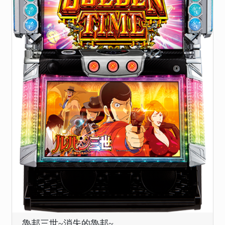
魯邦三世~消失的魯邦~