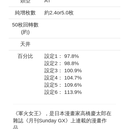
類型
AT
純增枚數
約2.4or5.0枚
50枚回轉數
(約)
天井
百分比
設定1： 97.8%
設定2： 98.8%
設定3： 100.9%
設定4： 104.7%
設定5： 109.6%
設定6： 113.9%
《軍火女王》，是日本漫畫家高橋慶太郎在
雜誌《月刊Sunday GX》上連載的漫畫作
品。