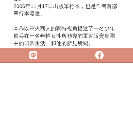
2006年11月17日出版單行本，也是作者首部
單行本漫畫。
本作以軍火商人的獨特視角描述了一名少年
傭兵在一名年輕女性所領導的軍火販賣集團
中的日常生活、和他的所見所聞。
另外，展現了許多真實存在的武器資料，有
時會加入現實世界的國際關係，是它的特色
之一。
因為童年的陰影、對武器、軍火憎恨無比的
少年約拿，卻因為機緣巧合加入了年輕的女
軍火商人蔻蔻·海克梅迪亞所率領的軍火販賣
集團。
這個把自己比喻成北歐神話中的巨蛇的大姐
性格和處世方法都很特別，隨著組織周轉世
界各國進行各種危險的交易，
習慣了在戰場上生存的約拿，生活也發生了
潛移默化的改變……