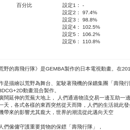
百分比
設定1： -
設定2： 97.4%
設定3： 98.8%
設定4： 102.5%
設定5： 106.2%
設定6： 110.8%
荒野的壽飛行隊》是GEMBA製作的日本電視動畫。在201
作是描繪以荒野為舞台、駕駛著飛機的保鑣集團「壽飛行
3DCG+2D動畫混合製作。
廣闊延伸的荒蕪大地上， 人們通過物流交易一邊互助一
一天，各式各樣的東西突然從天而降，人們的生活就此發
機帶來的影響尤其龐大，世界的潮流從此邁向天空
人們僱傭守護重要貨物的保鏢「壽飛行隊」，