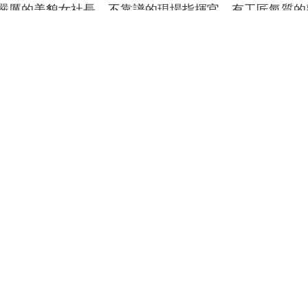
嚴厲的美貌女社長、不靠譜的現場指揮官、有工匠氣質的
滿個性的同伴們一起，與空賊展開搏鬥！
壽飛行隊」今天也鳴響隼式戰鬥機的引擎音， 在天空中
SITE MENU
SLOT
店鋪檢索
最新消息
Copyright © 2022 . All rights reserved.