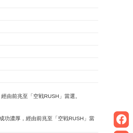
達，經由前兆至「空戦RUSH」當選。
Z成功濃厚，經由前兆至「空戦RUSH」當