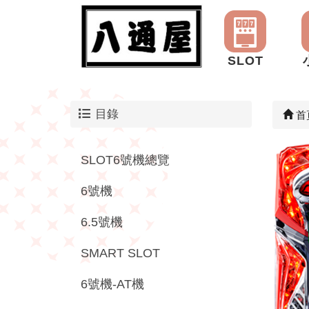
SLOT
目錄
首
SLOT6號機總覽
6號機
6.5號機
SMART SLOT
6號機-AT機