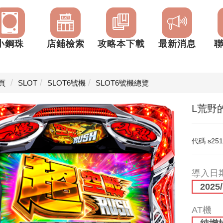
小鋼珠
店鋪檢索
攻略本下載
最新消息
頁
SLOT
SLOT6號機
SLOT6號機總覽
L荒野
代碼
s25
導入日
2025/
AT機