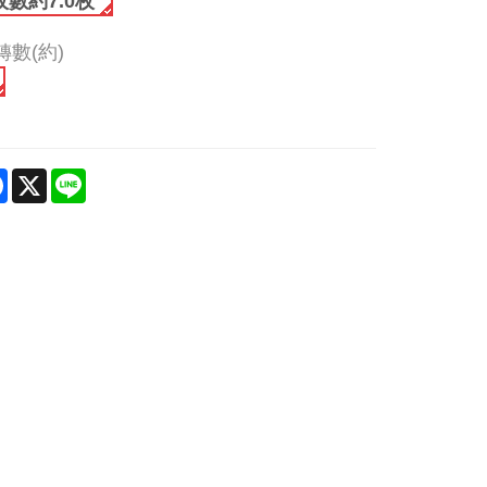
數約7.0枚
轉數(約)
are
Facebook
X
Line