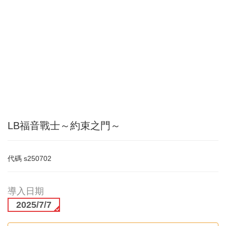
LB福音戰士～約束之門～
代碼
s250702
導入日期
2025/7/7