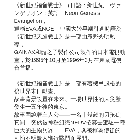
《新世紀福音戰士》（日語：新世紀エヴァ
ンゲリオン；英語：Neon Genesis
Evangelion，
通稱EVA或NGE，中國大陸早期引進時譯為
《新世紀天鷹戰士》是一部由庵野秀明執
導，
GAINAX和龍之子製作公司製作的日本電視動
畫，於1995年10月至1996年3月在東京電視
台首播。
《新世紀福音戰士》是一部有著機甲風格的
後世界末日動畫。
故事背景設置在未來、一場世界性的大災難
發生十五年後的東京。
故事圍繞著主人公——一名十幾歲的男孩碇
真嗣，突然被神秘組織NERV招募去駕駛一種
巨大的生物兵器——EVA，與被稱為使徒的
可怕不明敵人進行戰鬥而展開。