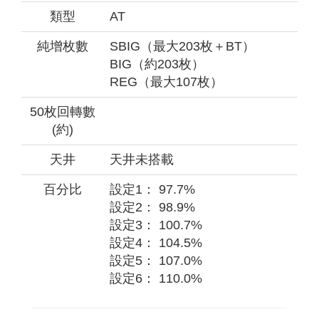
類型
AT
純增枚數
SBIG（最大203枚＋BT）
BIG（約203枚）
REG（最大107枚）
50枚回轉數
(約)
天井
天井未搭載
百分比
設定1： 97.7%
設定2： 98.9%
設定3： 100.7%
設定4： 104.5%
設定5： 107.0%
設定6： 110.0%