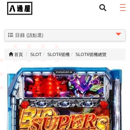
目錄
(請點選)
首頁
SLOT
SLOT6號機
SLOT6號機總覽