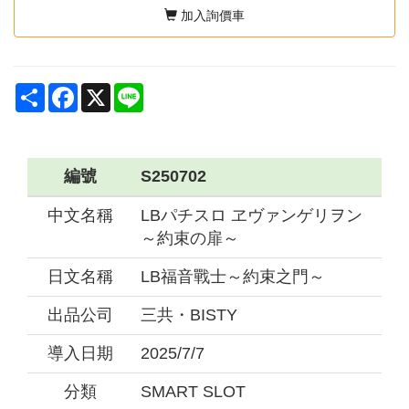
加入詢價車
Share
Facebook
X
Line
編號
S250702
中文名稱
LBパチスロ ヱヴァンゲリヲン
～約束の扉～
日文名稱
LB福音戰士～約束之門～
出品公司
三共・BISTY
導入日期
2025/7/7
分類
SMART SLOT