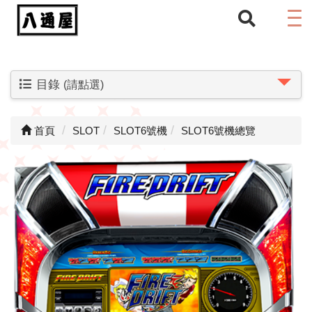
目錄
(請點選)
首頁
SLOT
SLOT6號機
SLOT6號機總覽