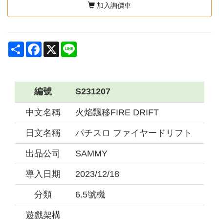
加入詢價車
Share
Facebook
X
Line
編號
S231207
中文名稱
火焰飄移FIRE DRIFT
日文名稱
パチスロ ファイヤードリフト
出品公司
SAMMY
導入日期
2023/12/18
分類
6.5號機
遊戲架構