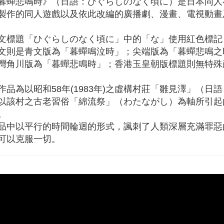
暮蟬悲鳴時》（日語：ひぐらしのなく頃に）是日本同人社團07t
製作的同人遊戲以及依此改編的廣播劇、漫畫、電視動畫
文標題「ひぐらしのなく頃に」中的「な」使用紅色標記
文則是青文版為「暮蟬鳴泣時」；尖端版為「暮蟬悲鳴之
灣角川版為「暮蟬悲鳴時」；香港玉皇朝版標題則無特殊
作品為以昭和58年(1983年)之虛構村莊「雛見澤」（日
以該村之古老習俗「綿流祭」（わたながし）為軸所引起
。
品中以平行的時間輪迴的形式，諷刺了人類深層充滿罪惡
可以克服一切。