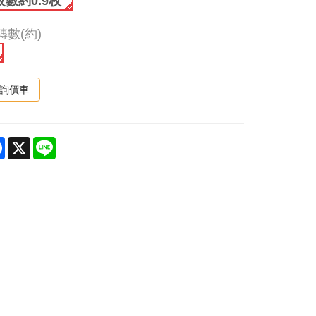
數約0.9枚
轉數(約)
詢價車
are
Facebook
X
Line