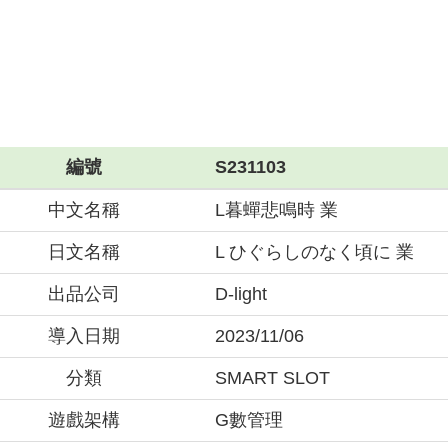
編號
S231103
中文名稱
L暮蟬悲鳴時 業
日文名稱
L ひぐらしのなく頃に 業
出品公司
D-light
導入日期
2023/11/06
分類
SMART SLOT
遊戲架構
G數管理