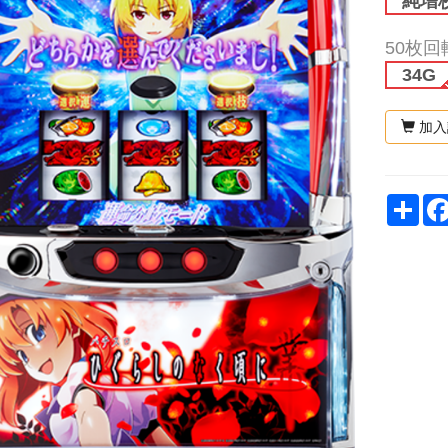
純增枚
50枚回
34G
加入
Sh