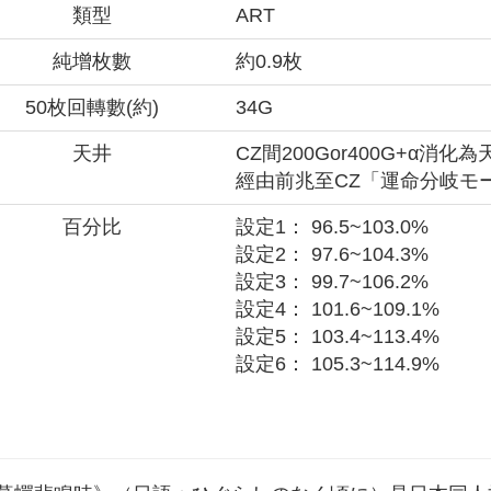
類型
ART
純增枚數
約0.9枚
50枚回轉數(約)
34G
天井
CZ間200Gor400G+α消化
經由前兆至CZ「運命分岐モ
百分比
設定1： 96.5~103.0%
設定2： 97.6~104.3%
設定3： 99.7~106.2%
設定4： 101.6~109.1%
設定5： 103.4~113.4%
設定6： 105.3~114.9%