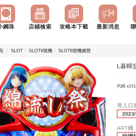
小鋼珠
店鋪檢索
攻略本下載
最新消息
頁
SLOT
SLOT6號機
SLOT6號機總覽
L暮蟬
代碼
s23
導入日
2023/
ART機