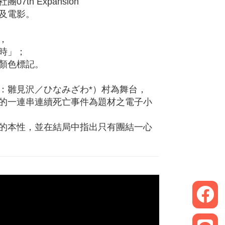
h Expansion
及電影。
，
時」；
顏色標記。
語：雛見沢／ひなみざわ*）村為舞台，
的一連串連續死亡事件為題材之電子小
的本性，並在結局中指出只有團結一心