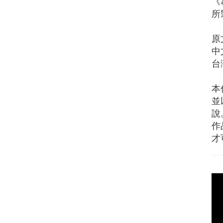
《
所
原
中
台
本
並
說
作
才