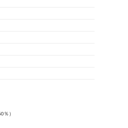
，
50％）