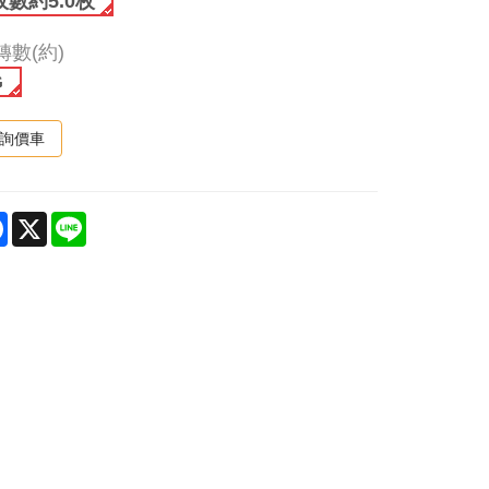
數約5.0枚
轉數(約)
G
詢價車
are
Facebook
X
Line