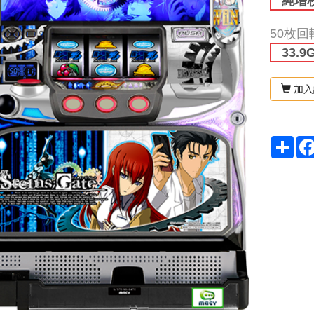
純增枚
50枚回
33.9
加入
Sh