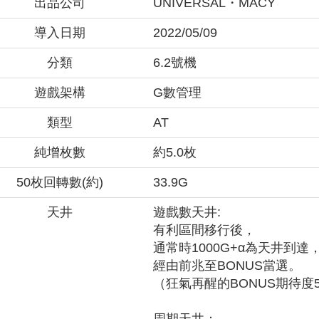
出品公司
UNIVERSAL・MACY
導入日期
2022/05/09
分類
6.2號機
遊戲架構
G數管理
類型
AT
純增枚數
約5.0枚
50枚回轉數(約)
33.9G
天井
遊戲數天井:
有利區間移行後，
通常時1000G+α為天井到達
經由前兆至BONUS當選。
（狂氣再醒的BONUS期待度