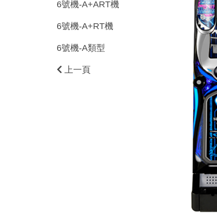
6號機-A+ART機
6號機-A+RT機
6號機-A類型
上一頁