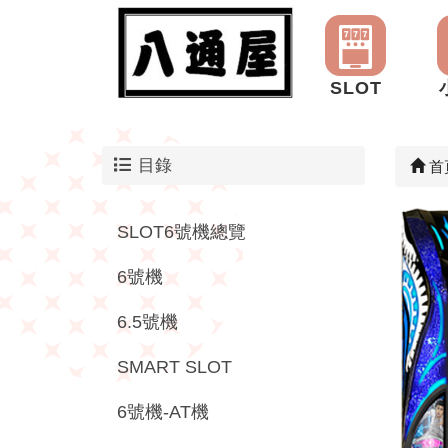
SLOT
目錄
首
SLOT6號機總覽
6號機
6.5號機
SMART SLOT
6號機-AT機