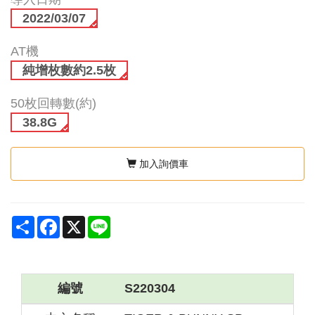
2022/03/07
AT機
純增枚數約2.5枚
50枚回轉數(約)
38.8G
加入詢價車
Share
Facebook
X
Line
編號
S220304