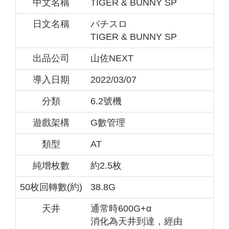
中文名稱
TIGER & BUNNY SP
日文名稱
パチスロ
TIGER & BUNNY SP
出品公司
山佐NEXT
導入日期
2022/03/07
分類
6.2號機
遊戲架構
G數管理
類型
AT
純增枚數
約2.5枚
50枚回轉數(約)
38.8G
天井
通常時600G+α
消化為天井到達，經由