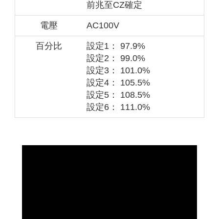
前兆至CZ確定
電壓
AC100V
百分比
設定1： 97.9%
設定2： 99.0%
設定3： 101.0%
設定4： 105.5%
設定5： 108.5%
設定6： 111.0%