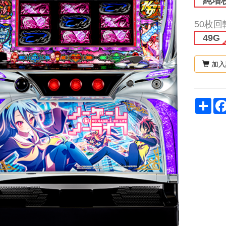
純增枚
50枚回
49G
加入
Sh