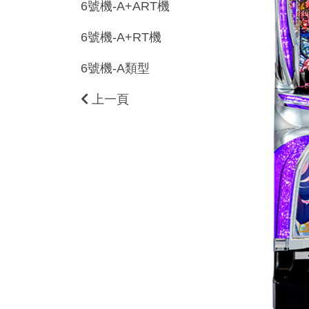
6號機-A+ART機
6號機-A+RT機
6號機-A類型
上一頁