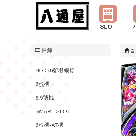
SLOT
目錄
首
SLOT6號機總覽
6號機
6.5號機
SMART SLOT
6號機-AT機