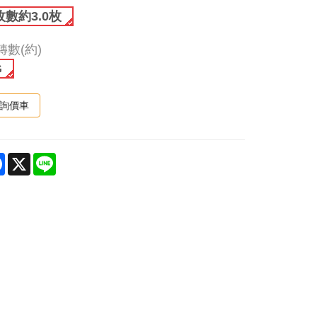
數約3.0枚
轉數(約)
G
詢價車
are
Facebook
X
Line