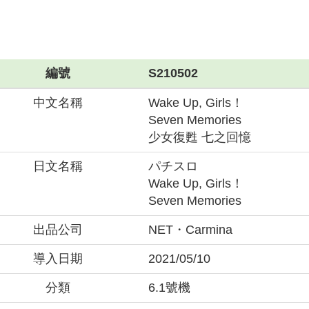
編號
S210502
中文名稱
Wake Up, Girls！
Seven Memories
少女復甦 七之回憶
日文名稱
パチスロ
Wake Up, Girls！
Seven Memories
出品公司
NET・Carmina
導入日期
2021/05/10
分類
6.1號機