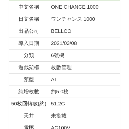
中文名稱
ONE CHANCE 1000
日文名稱
ワンチャンス 1000
出品公司
BELLCO
導入日期
2021/03/08
分類
6號機
遊戲架構
枚數管理
類型
AT
純增枚數
約5.0枚
50枚回轉數(約)
51.2G
天井
未搭載
電壓
AC100V