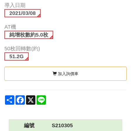
導入日期
2021/03/08
AT機
純增枚數約5.0枚
50枚回轉數(約)
51.2G
加入詢價車
Share
Facebook
X
Line
編號
S210305