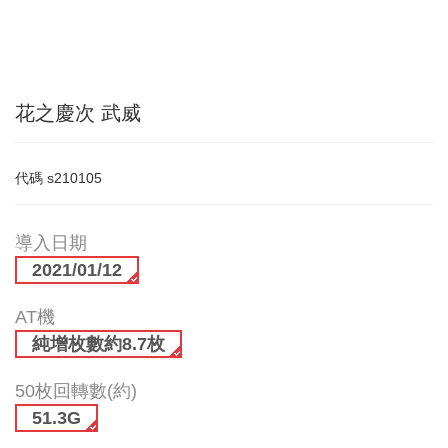
花之慶次 武威
代碼
s210105
導入日期
2021/01/12
AT機
純增枚數約8.7枚
50枚回轉數(約)
51.3G