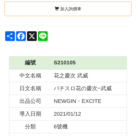
加入詢價車
Share
Facebook
X
Line
編號
S210105
中文名稱
花之慶次 武威
日文名稱
パチスロ花の慶次~武威
出品公司
NEWGIN・EXCITE
導入日期
2021/01/12
分類
6號機