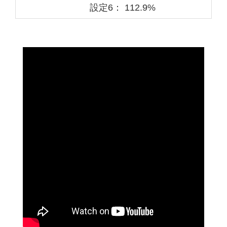
設定6： 112.9%