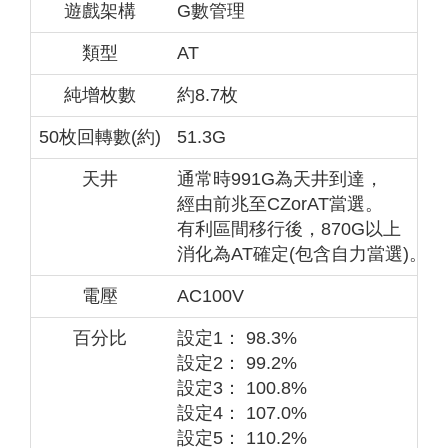
遊戲架構
G數管理
類型
AT
純增枚數
約8.7枚
50枚回轉數(約)
51.3G
天井
通常時991G為天井到達，
經由前兆至CZorAT當選。
有利區間移行後，870G以上
消化為AT確定(包含自力當選)。
電壓
AC100V
百分比
設定1： 98.3%
設定2： 99.2%
設定3： 100.8%
設定4： 107.0%
設定5： 110.2%