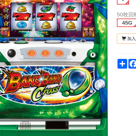
-
50枚回
45G
加入
Sh