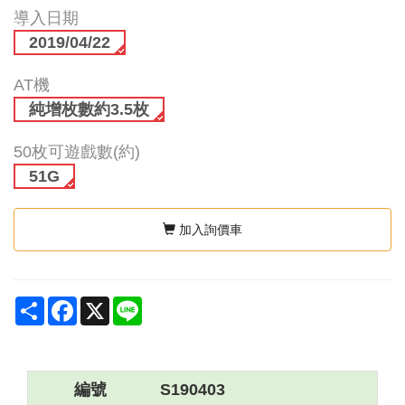
導入日期
2019/04/22
AT機
純增枚數約3.5枚
50枚可遊戲數(約)
51G
加入詢價車
Share
Facebook
X
Line
編號
S190403