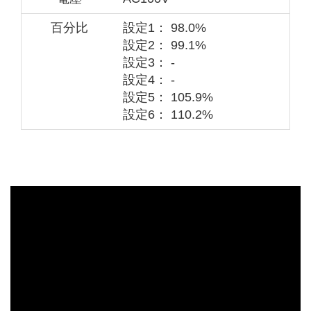
百分比
設定1： 98.0%
設定2： 99.1%
設定3： -
設定4： -
設定5： 105.9%
設定6： 110.2%