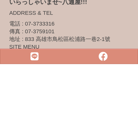
いらっしゃいませ~八通屋!!!
ADDRESS & TEL
電話 :
07-3733316
傳真 : 07-3759101
地址 :
833 高雄市鳥松區松浦路一巷2-1號
SITE MENU
SLOT
小鋼珠
店鋪檢索
攻略本下載
最新消息
聯絡我們
Copyright © 2022 . All rights reserved.